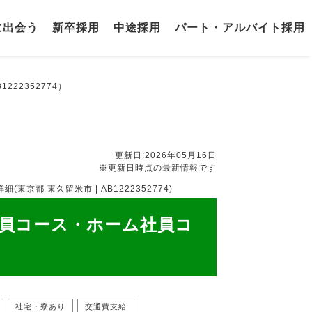
に出会う
新卒採用
中途採用
パート・アルバイト採用
22352774）
更新日:2026年05月16日
※更新日時点の最新情報です
 東久留米市 | AB1222352774)
員コース・ホーム社員コ
社宅・寮あり
交通費支給