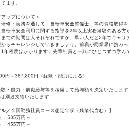
えてます。
アアップについて＞
、研修・実務を通して「自転車安全整備士」等の資格取得を
に自転車安全利用に関する指導を2年以上実務経験のある方
るまでの期間は人それぞれですが、早い人だと3年でキャリ
理からチャレンジしていきましょう。前職が同業界に携わっ
も1年程度はかかります。先輩社員と一緒にひとつずつ学ん
800円～387,800円（経験・能力による）
経験・能力・前職給与等を考慮して給与額を決定いたします
当は別途支給いたします
デル／全国勤務社員コース想定年収（残業代含む）】
 ：535万円～
 ：455万円～