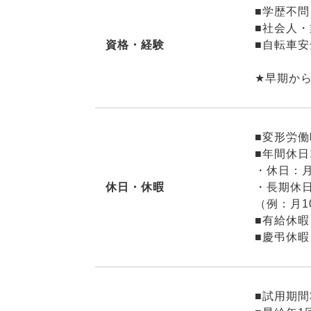
■学歴不問
■社会人
資格・経験
■自転車
★早期か
■変形労働
■年間休日1
・休日：月
休日・休暇
・長期休
（例：月1
■有給休暇
■慶弔休暇
■試用期