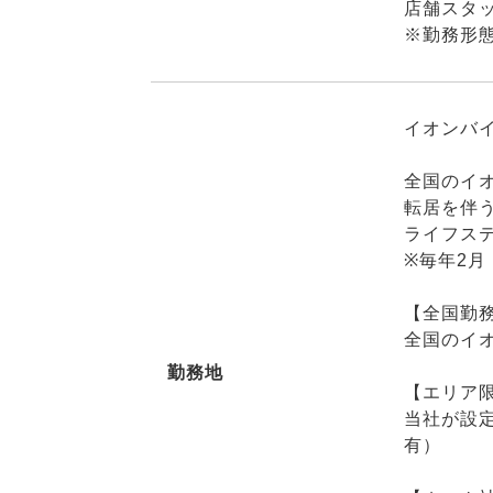
店舗スタッ
※勤務形
イオンバイ
全国のイ
転居を伴
ライフス
※毎年2
【全国勤
全国のイ
勤務地
【エリア
当社が設
有）