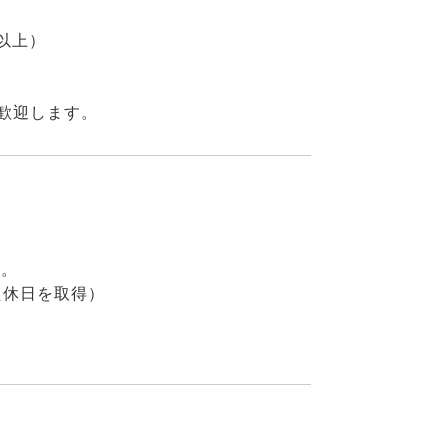
以上）
歓迎します。
す。
た休日を取得）