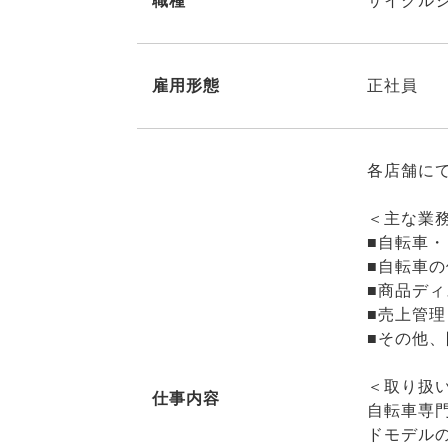
職種
サイクルシ
雇用形態
正社員
各店舗に
＜主な業
■自転車
■自転車
■商品ディ
■売上管
■その他
＜取り扱
仕事内容
自転車専
ドモデル