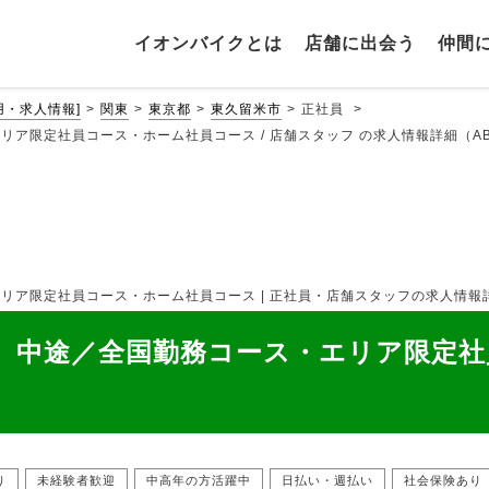
イオンバイクとは
店舗に出会う
仲間
・求人情報]
関東
東京都
東久留米市
正社員
限定社員コース・ホーム社員コース / 店舗スタッフ の求人情報詳細（AB12
定社員コース・ホーム社員コース | 正社員・店舗スタッフの求人情報詳細(東京都
 中途／全国勤務コース・エリア限定社
り
未経験者歓迎
中高年の方活躍中
日払い・週払い
社会保険あり