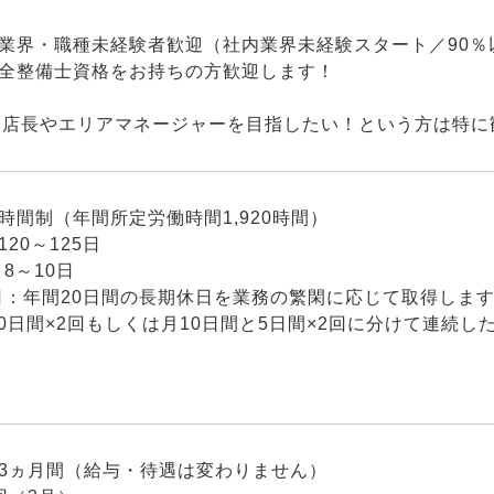
・業界・職種未経験者歓迎（社内業界未経験スタート／90％
安全整備士資格をお持ちの方歓迎します！
ら店長やエリアマネージャーを目指したい！という方は特に
時間制（年間所定労働時間1,920時間）
20～125日
8～10日
日：年間20日間の長期休日を業務の繁閑に応じて取得しま
0日間×2回もしくは月10日間と5日間×2回に分けて連続し
間3ヵ月間（給与・待遇は変わりません）