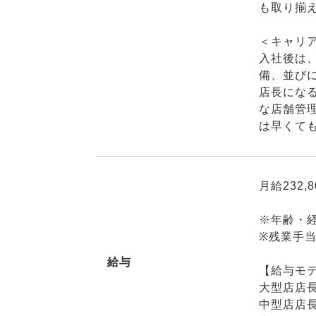
も取り揃
＜キャリ
入社後は
備、並び
店長にな
な店舗管
は早くて
月給232,
※年齢・
※残業手
給与
【給与モ
大型店店長
中型店店長