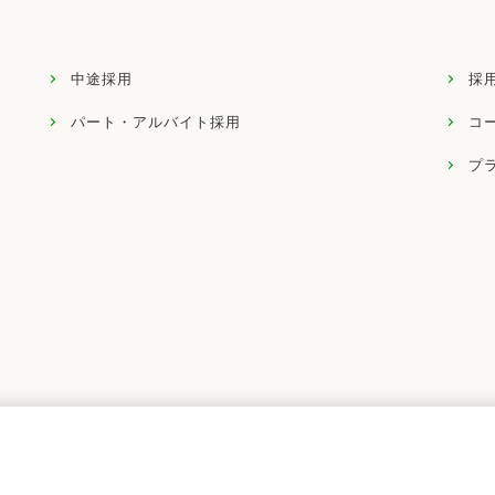
中途採用
採
パート・アルバイト採用
コ
プ
AEON BIKE CO.,LTD.
Googleアナリティクスの利用について