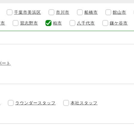
千葉市美浜区
市川市
船橋市
館山市
倉市
習志野市
柏市
八千代市
鎌ケ谷市
パート
フ
ラウンダースタッフ
本社スタッフ