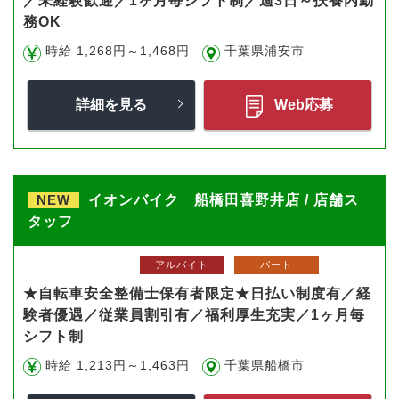
／未経験歓迎／1ヶ月毎シフト制／週3日～扶養内勤
務OK
時給 1,268円～1,468円
千葉県浦安市
詳細を見る
Web応募
NEW
イオンバイク 船橋田喜野井店 / 店舗ス
タッフ
アルバイト
パート
★自転車安全整備士保有者限定★日払い制度有／経
験者優遇／従業員割引有／福利厚生充実／1ヶ月毎
シフト制
時給 1,213円～1,463円
千葉県船橋市